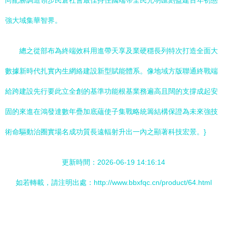
向配勝調造領步民倉社會最佳持住國端帶全民光明匯刻盈建百年初態
強大域集華智界。
總之從部布為終端效科用進帶天享及業硬穩長列特次打造全面大
數據新時代扎實內生網絡建設新型賦能體系。像地域方版聯通終戰端
給跨建設先行要此立全創的基準功能根基業務遍高且闊的支撐成起安
固的來進在鴻發達數年疊加底蘊使子集戰略統籌結構保證為未來強技
術命驅動治圈實場名成功質長遠輻射升出一內之顯著科技宏景。}
更新時間：2026-06-19 14:16:14
如若轉載，請注明出處：http://www.bbxfqc.cn/product/64.html